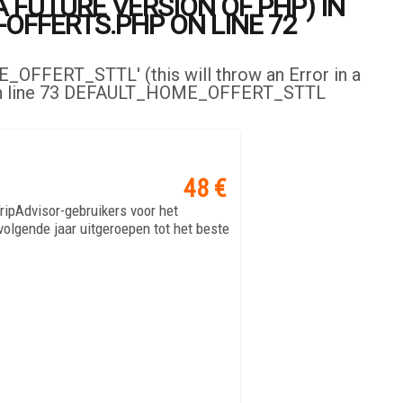
 FUTURE VERSION OF PHP) IN
FFERTS.PHP ON LINE 72
FERT_STTL' (this will throw an Error in a
hp on line 73 DEFAULT_HOME_OFFERT_STTL
VER OFERTA
48 €
ripAdvisor-gebruikers voor het
olgende jaar uitgeroepen tot het beste