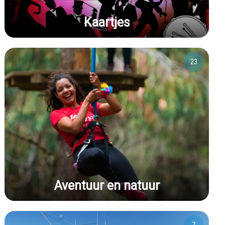
Kaartjes
23
Aventuur en natuur