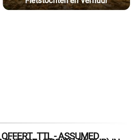
Fietstochten en Verhuur
OFFERT_TTL - ASSUMED