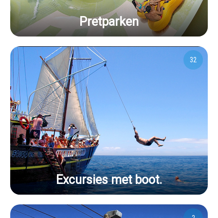
Pretparken
32
Excursies met boot.