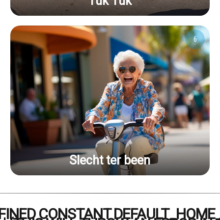
Tuk Tuk
6
Slecht ter been
EFINED CONSTANT DEFAULT_HOME_