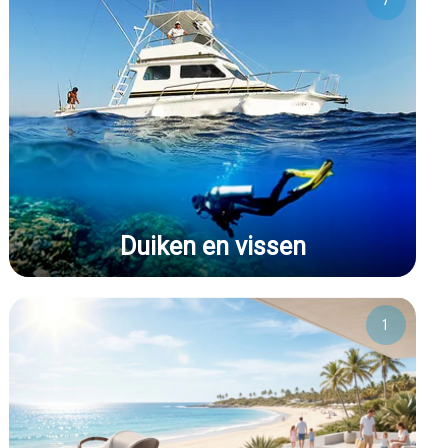
7
Duiken en vissen
1