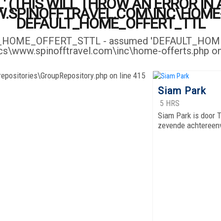
 (THIS WILL THROW AN ERROR IN A
SPINOFFTRAVEL.COM\INC\HOME-O
DEFAULT_HOME_OFFERT_TTL
LT_HOME_OFFERT_STTL - assumed 'DEFAULT_HOME_OF
docs\www.spinofftravel.com\inc\home-offerts.p
repositories\GroupRepository.php on line 415
Siam Park
5 HRS
Siam Park is door T
zevende achtereenv