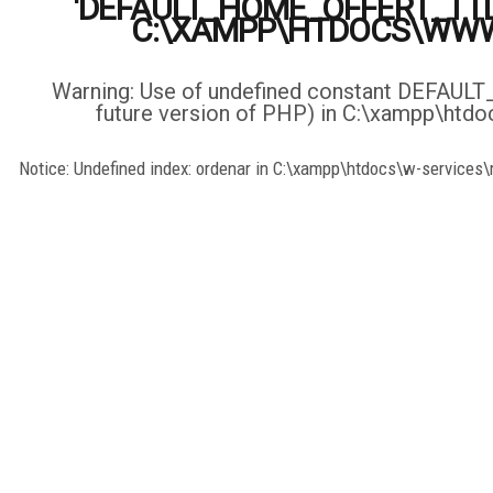
'DEFAULT_HOME_OFFERT_TTL'
C:\XAMPP\HTDOCS\WWW.
Warning: Use of undefined constant DEFAU
future version of PHP) in C:\xampp\ht
Notice: Undefined index: ordenar in C:\xampp\htdocs\w-services\