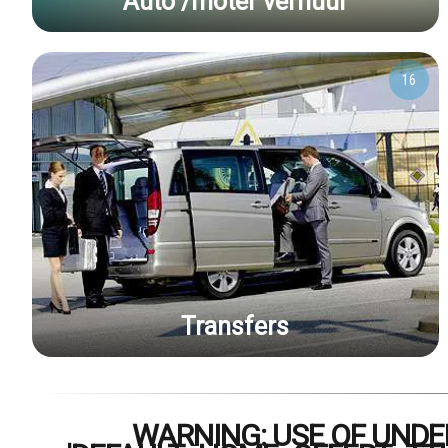
Auto /moter verhuur
16
Transfers
WARNING: USE OF UND